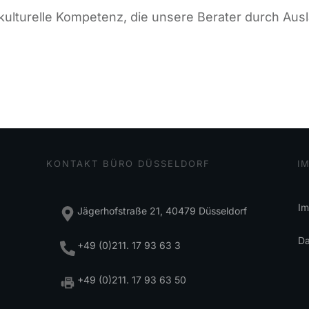
terkulturelle Kompetenz, die unsere Berater durch Au
KONTAKT BÜRO DÜSSELDORF
I
Im
Jägerhofstraße 21, 40479 Düsseldorf
Da
+49 (0)211. 17 93 63 3
+49 (0)211. 17 93 63 50